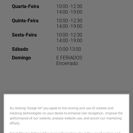
Quarta-Feira
10:00 -12:30
14:00 -19:00
Quinta-Feira
10:00 -12:30
14:00 -19:00
Sexta-Feira
10:00 -12:30
14:00 -19:00
Sábado
10:00-13:00
Domingo
E FERIADOS
Encerrado
By clicking “Accept All” you agree to the storing and use of cookies and
tracking technologies on your device to enhance site navigation, improve the
performance of our website, analyse website use, and assist our marketing
efforts.