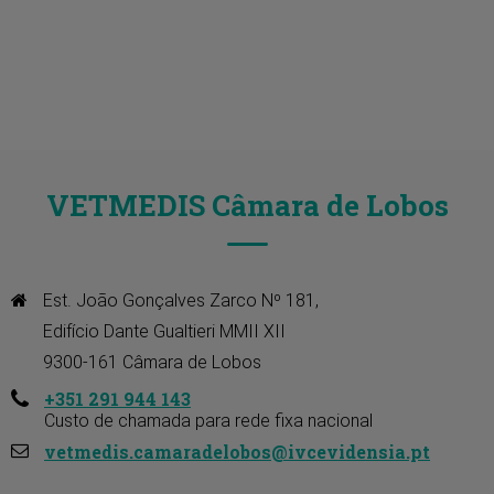
VETMEDIS Câmara de Lobos
Est. João Gonçalves Zarco Nº 181, 

Edifício Dante Gualtieri MMII XII 

9300-161 Câmara de Lobos
+351 291 944 143
Custo de chamada para rede fixa nacional
vetmedis.camaradelobos@ivcevidensia.pt