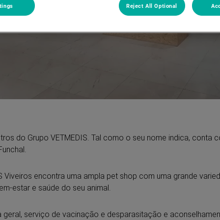
tings
Reject All Optional
Acc
tros do Grupo VETMEDIS. Tal como o seu nome indica, conta co
Funchal.
 Viveiros encontra uma ampla pet shop com uma grande varieda
em-estar e saúde do seu animal.
eral, serviço de vacinação e desparasitação e aconselhamento 