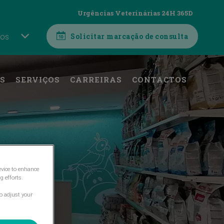
Urgências Veterinárias 24H 365D
nos
Solicitar marcação de consulta
S
SERVIÇOS
CARREIRAS
CONTACTOS
evice to enhance
g efforts.
o adjust your