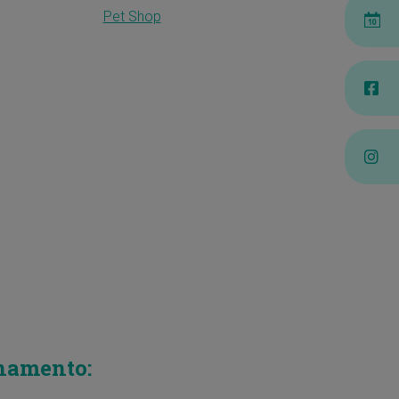
Pet Shop
namento: