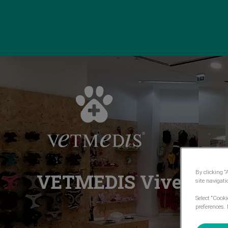
Homepage do VetMedis
By clicking “
VETMEDIS Viveiros
site navigat
Select “Cook
preferences. 