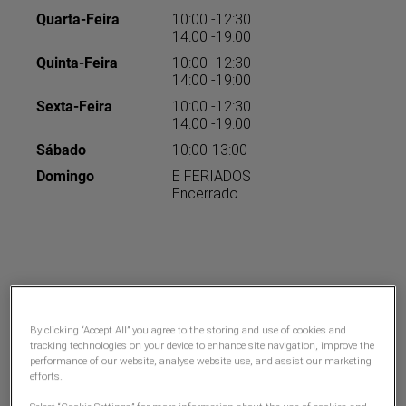
Quarta-Feira
10:00 -12:30
14:00 -19:00
Quinta-Feira
10:00 -12:30
14:00 -19:00
Sexta-Feira
10:00 -12:30
14:00 -19:00
Sábado
10:00-13:00
Domingo
E FERIADOS
Encerrado
By clicking “Accept All” you agree to the storing and use of cookies and
tracking technologies on your device to enhance site navigation, improve the
performance of our website, analyse website use, and assist our marketing
efforts.