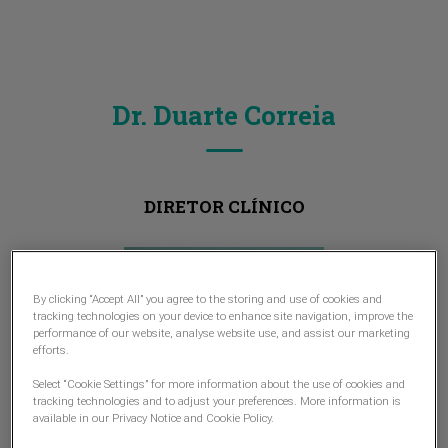
Dr. Duarte Correia
DIRETOR CLÍNICO
By clicking “Accept All” you agree to the storing and use of cookies and
tracking technologies on your device to enhance site navigation, improve the
performance of our website, analyse website use, and assist our marketing
efforts.
Select “Cookie Settings” for more information about the use of cookies and
tracking technologies and to adjust your preferences. More information is
available in our Privacy Notice and Cookie Policy.