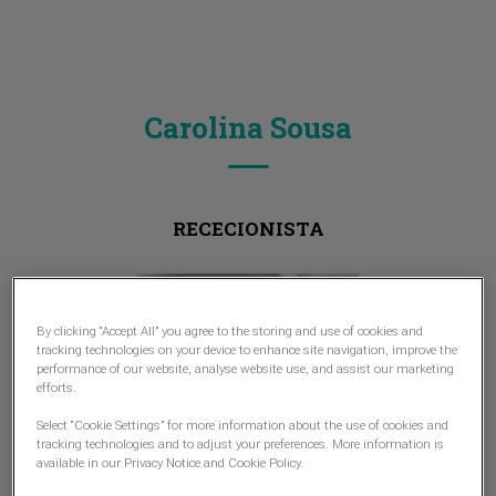
Carolina Sousa
RECECIONISTA
By clicking “Accept All” you agree to the storing and use of cookies and
tracking technologies on your device to enhance site navigation, improve the
performance of our website, analyse website use, and assist our marketing
efforts.
Select “Cookie Settings” for more information about the use of cookies and
tracking technologies and to adjust your preferences. More information is
available in our Privacy Notice and Cookie Policy.